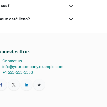
rsos?
nque esté lleno?
onnect with us
Contact us
info@yourcompany.example.com
+1 555-555-5556