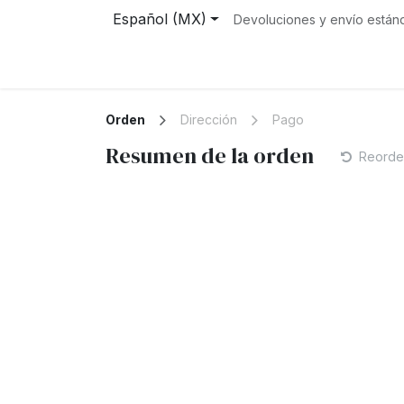
Ir al contenido
Español (MX)
Devoluciones y envío estánd
Inicio
Tienda
Eventos
Cursos
Servic
Orden
Dirección
Pago
Resumen de la orden
Reorde