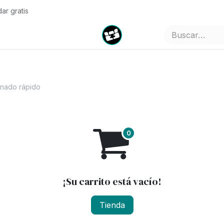
ar gratis
es
Pricing
Company
Cita
Empleos
Contáctenos
nado rápido
¡Su carrito está vacío!
Tienda